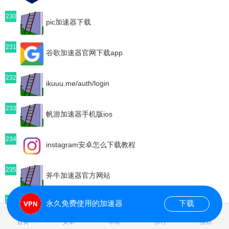
230
pic加速器下载
231
谷歌加速器官网下载app
232
ikuuu.me/auth/login
233
帆游加速器手机版ios
234
instagram安卓怎么下载教程
235
斧牛加速器官方网站
236
永久免费使用的加速器
下载
小语加速器安卓下载
0.078924s
首页
安卓
苹果
排行
推荐