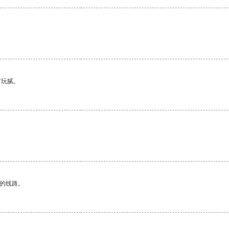
有玩腻。
区的线路。