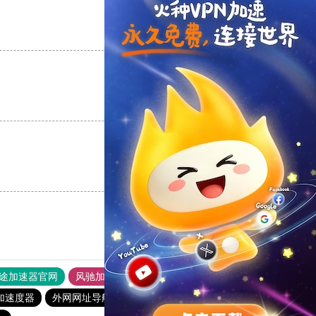
支持
[0]
反对
[0]
支持
[0]
反对
[0]
支持
[0]
反对
[0]
途加速器官网
风驰加速器
旋风加速器
加速度器
外网网址导航
软件中心
雷霆加速
狂飙加速器