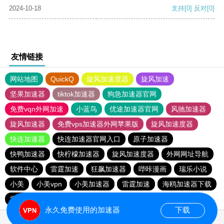
2024-10-18
支持
[0]
反对
[0]
友情链接
网站地图
QuickQ
旋风加速度器
旋风加速
坚果加速器
tiktok加速器
狗急加速器官网
免费vqn外网加速
小蓝鸟
优途加速器官网
风驰加速器
旋风加速器
免费vps加速器外网苹果版
旋风加速度器
快连加速器
快连加速器官网入口
原子加速器
快鸭加速器
快柠檬加速器
旋风加速度器
外网网址导航
软件中心
雷霆加速
狂飙加速器
哔咔漫画
瑞乐小说
小美
小美vpn
小美加速器
雷霆加速
海鸥加速器下载
雷霆加速下载
海鸥加速度
雷霆加速版ins
永久免费使用的加速器
下载