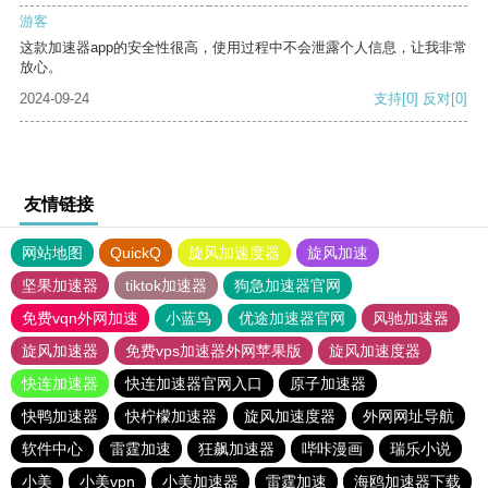
游客
这款加速器app的安全性很高，使用过程中不会泄露个人信息，让我非常
放心。
2024-09-24
支持
[0]
反对
[0]
友情链接
网站地图
QuickQ
旋风加速度器
旋风加速
坚果加速器
tiktok加速器
狗急加速器官网
免费vqn外网加速
小蓝鸟
优途加速器官网
风驰加速器
旋风加速器
免费vps加速器外网苹果版
旋风加速度器
快连加速器
快连加速器官网入口
原子加速器
快鸭加速器
快柠檬加速器
旋风加速度器
外网网址导航
软件中心
雷霆加速
狂飙加速器
哔咔漫画
瑞乐小说
小美
小美vpn
小美加速器
雷霆加速
海鸥加速器下载